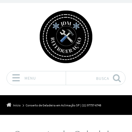
MENU
BUSCA
Pular para o conteúdo
Início
Conserto de Geladeira em Aclimação SP | (11) 97757-6748