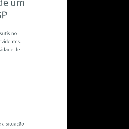
 de um
SP
sutis no
evidentes.
sidade de
 a situação