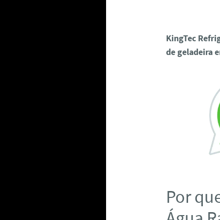
KingTec Refri
de geladeira 
Por que
Água Ra