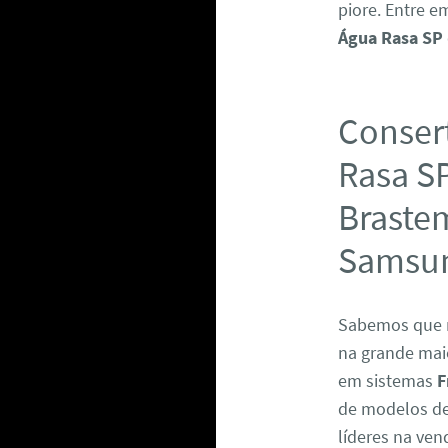
piore. Entre 
Água Rasa SP
Consert
Rasa SP
Brastem
Samsun
Sabemos que 
na grande maio
em sistemas
F
de modelos de 
líderes na ven