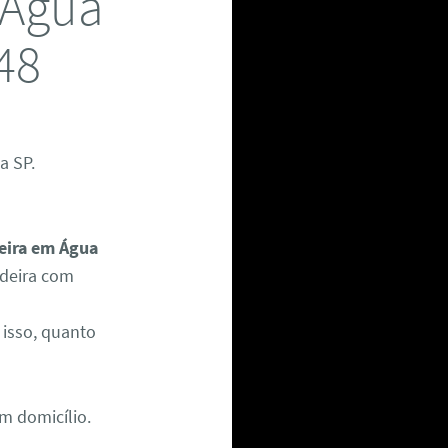
 Água
48
a SP.
eira em Água
adeira com
isso, quanto
m domicílio.