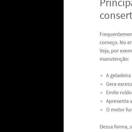
Princip
conser
Frequentemente
começo. No en
Veja, por exe
manutenção:
A geladeira
Gera excess
Emite ruído
Apresenta 
O motor fun
Dessa forma, 