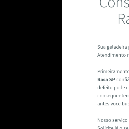
Cons
R
Sua geladeira 
Atendimento rá
Primeiramente
Rasa SP
confiá
defeito pode c
consequenteme
antes você bus
Nosso serviço 
Solicite já o 