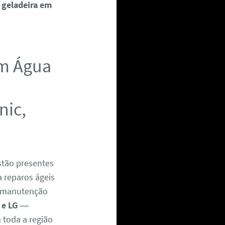
 geladeira em
em Água
nic,
tão presentes
a reparos ágeis
 manutenção
 e LG
—
m toda a região