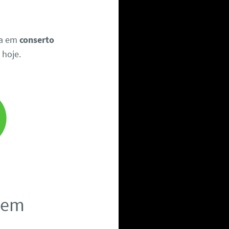
ia em
conserto
 hoje.
a em