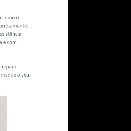
xo como o
corretamente.
ssistência
ra e com
e reparo
arrisque o seu