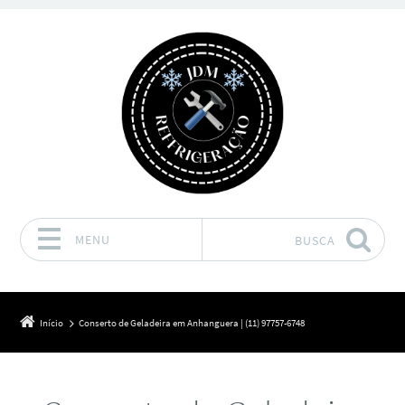
MENU
BUSCA
Pular para o conteúdo
Início
Conserto de Geladeira em Anhanguera | (11) 97757-6748