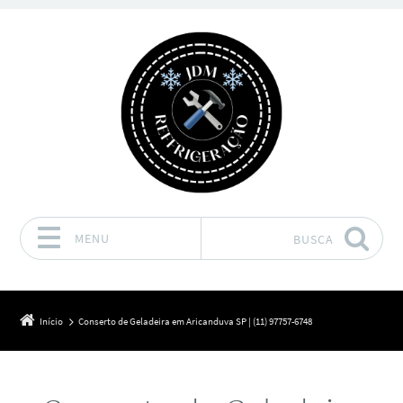
MENU
BUSCA
Pular para o conteúdo
Início
Conserto de Geladeira em Aricanduva SP | (11) 97757-6748