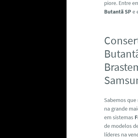
piore. Entre 
Butantã SP
e 
Consert
Butantã
Brastem
Samsun
Sabemos que 
na grande maio
em sistemas
F
de modelos de 
líderes na ven