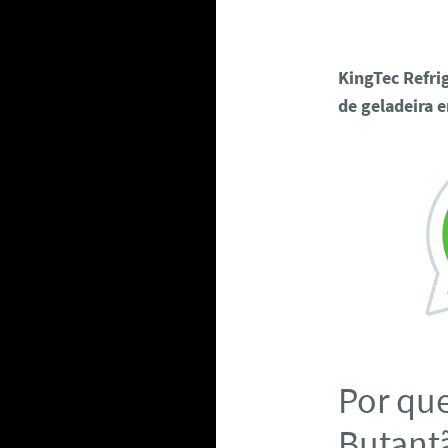
KingTec Refri
de geladeira 
Por que
Butantã