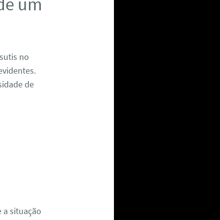
 de um
sutis no
evidentes.
sidade de
 a situação