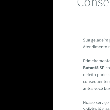
Conser
Sua geladeira 
Atendimento rá
Primeiramente
Butantã SP
co
defeito pode c
consequenteme
antes você bus
Nosso serviço 
Solicite já o 