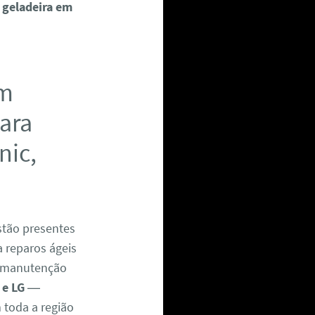
 geladeira em
em
para
nic,
tão presentes
a reparos ágeis
 manutenção
 e LG
—
m toda a região