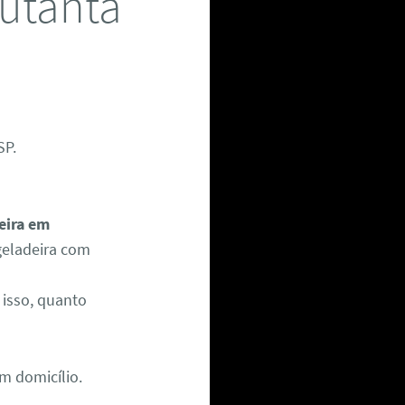
Butantã
SP.
eira em
 geladeira com
isso, quanto
m domicílio.