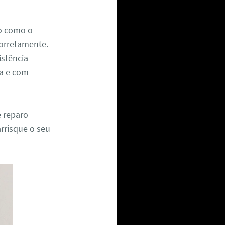
xo como o
corretamente.
istência
ra e com
e reparo
arrisque o seu