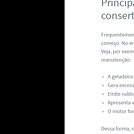
Princip
consert
Frequentemente
começo. No en
Veja, por exe
manutenção:
A geladeira
Gera excess
Emite ruído
Apresenta 
O motor fun
Dessa forma, 