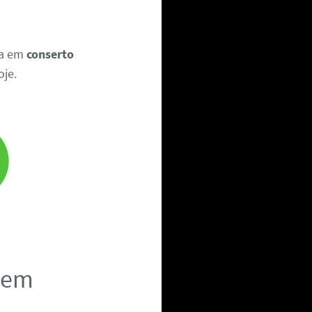
ia em
conserto
oje.
a em