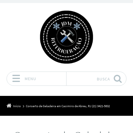
MENU
BUSCA
Pular para o conteúdo
Início
Conserto de Geladeira em Casimiro de Abreu, RJ (21) 3421-5832