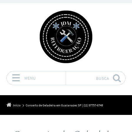
MENU
BUSCA
Pular para o conteúdo
Início
Conserto de Geladeira em Guaianazes SP | (11) 97757-6748