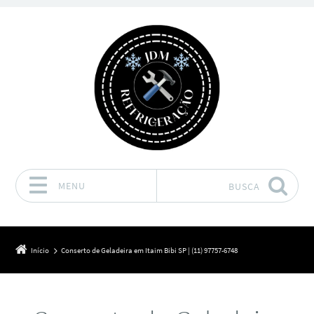
MENU
BUSCA
Pular para o conteúdo
Início
Conserto de Geladeira em Itaim Bibi SP | (11) 97757-6748