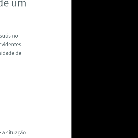
 de um
sutis no
evidentes.
sidade de
 a situação