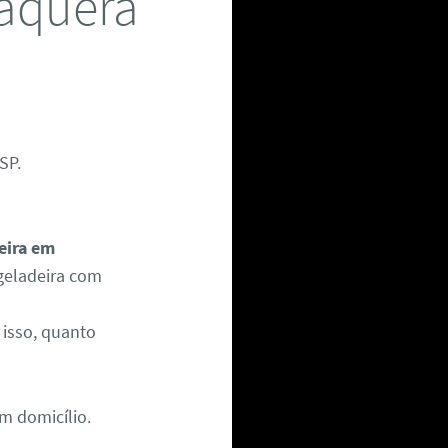
taquera
SP.
eira em
 geladeira com
isso, quanto
m domicílio.