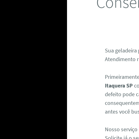
Conser
Sua geladeira 
Atendimento rá
Primeiramente
Itaquera SP
co
defeito pode c
consequenteme
antes você bus
Nosso serviço 
Solicite já o 