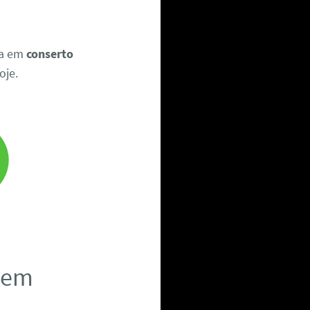
ia em
conserto
oje.
a em