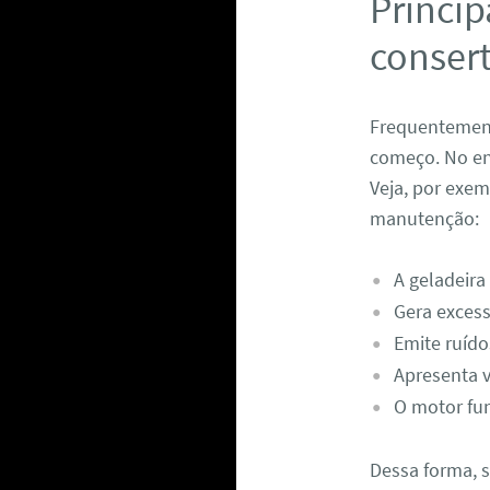
Princip
consert
Frequentemente
começo. No en
Veja, por exe
manutenção:
A geladeira
Gera excess
Emite ruído
Apresenta 
O motor fun
Dessa forma, 