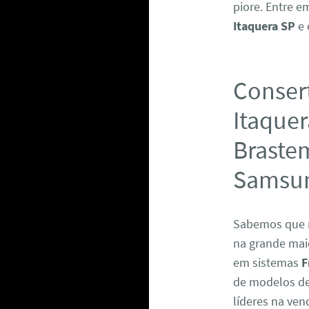
piore. Entre 
Itaquera SP
e 
Consert
Itaquer
Brastem
Samsun
Sabemos que 
na grande maio
em sistemas
F
de modelos de 
líderes na ven