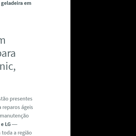
 geladeira em
em
para
nic,
tão presentes
a reparos ágeis
 manutenção
 e LG
—
m toda a região