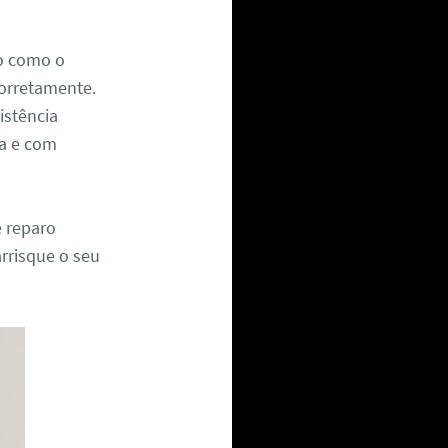
xo como o
corretamente.
istência
ra e com
e reparo
arrisque o seu