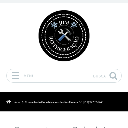
MENU
BUSCA
Pular para o conteúdo
Início
Conserto de Geladeira em Jardim Helena SP | (11) 97757-6748