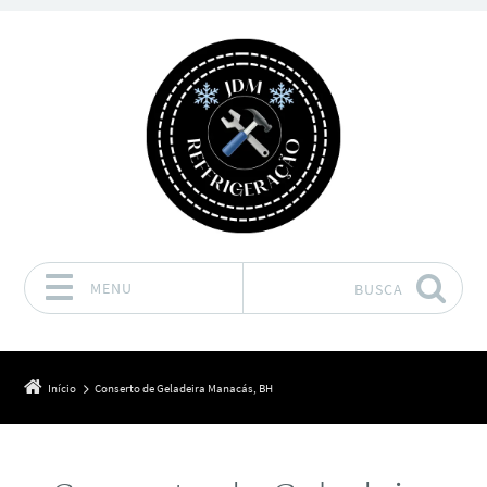
MENU
BUSCA
Pular para o conteúdo
Início
Conserto de Geladeira Manacás, BH