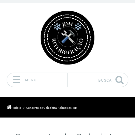
MENU
BUSCA
Pular para o conteúdo
Início
Conserto de Geladeira Palmeiras, BH