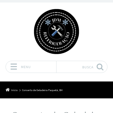
MENU
BUSCA
Pular para o conteúdo
Início
Conserto de Geladeira Paquetá, BH