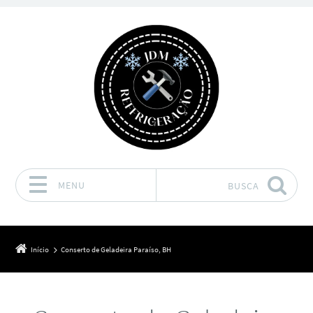
MENU
BUSCA
Pular para o conteúdo
Início
Conserto de Geladeira Paraíso, BH