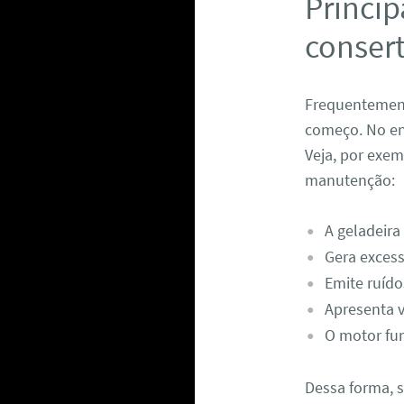
Princip
consert
Frequentemente
começo. No en
Veja, por exe
manutenção:
A geladeira
Gera excess
Emite ruído
Apresenta 
O motor fun
Dessa forma, 