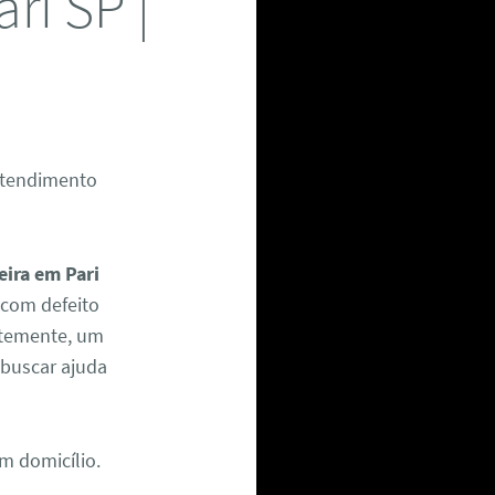
ri SP |
 Atendimento
eira em Pari
a com defeito
ntemente, um
 buscar ajuda
m domicílio.