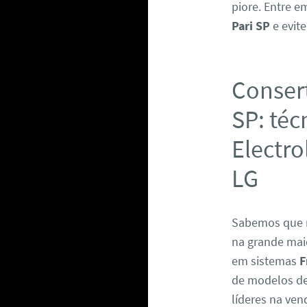
piore. Entre 
Pari SP
e evit
Consert
SP: téc
Electro
LG
Sabemos que 
na grande maio
em sistemas
F
de modelos de 
líderes na ven