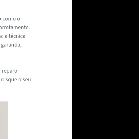
xo como o
corretamente.
cia técnica
 garantia,
e reparo
arrisque o seu