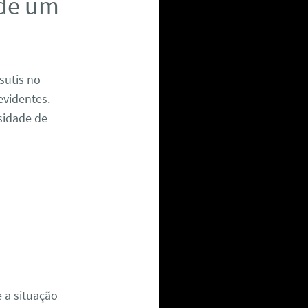
 de um
sutis no
evidentes.
sidade de
 a situação