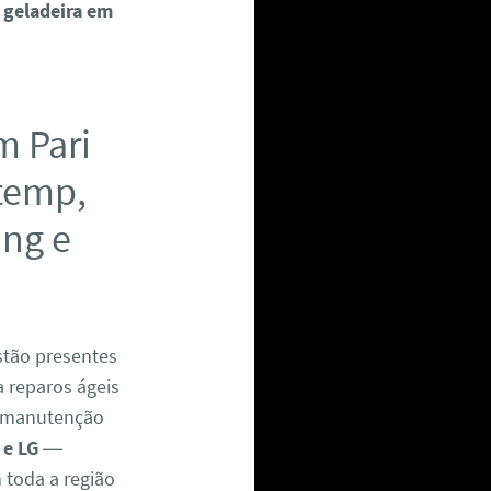
 geladeira em
m Pari
stemp,
ung e
tão presentes
a reparos ágeis
 manutenção
 e LG
—
m toda a região