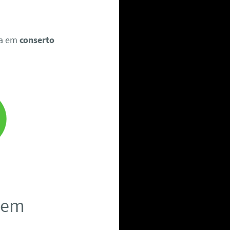
ia em
conserto
a em