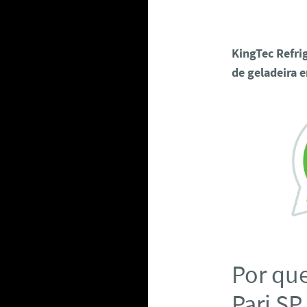
KingTec Refri
de geladeira 
Por que
Pari SP