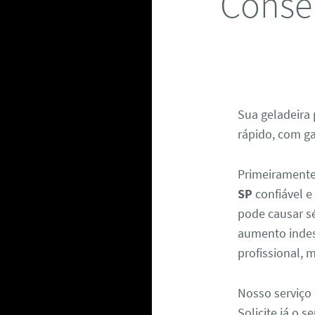
Conser
Sua geladeira 
rápido, com ga
Primeiramente
SP
confiável e
pode causar s
aumento indes
profissional, 
Nosso serviço 
Solicite já o 