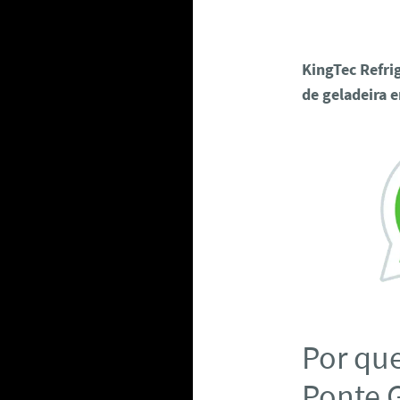
KingTec Refri
de geladeira 
Por que
Ponte 