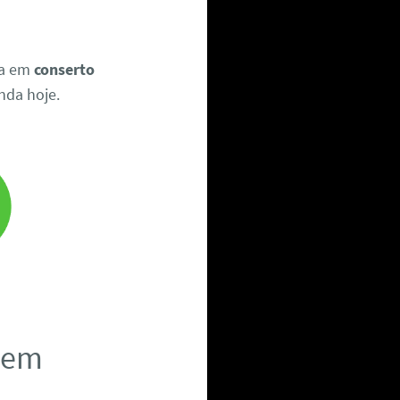
ia em
conserto
nda hoje.
a em