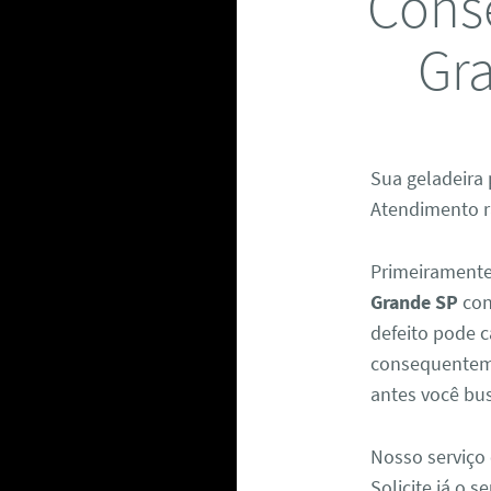
Conse
Gra
Sua geladeira
Atendimento rá
Primeiramente
Grande SP
con
defeito pode c
consequenteme
antes você bus
Nosso serviço 
Solicite já o 