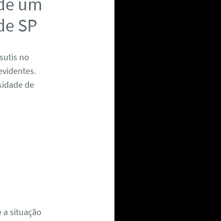
 de um
de SP
sutis no
evidentes.
sidade de
 a situação