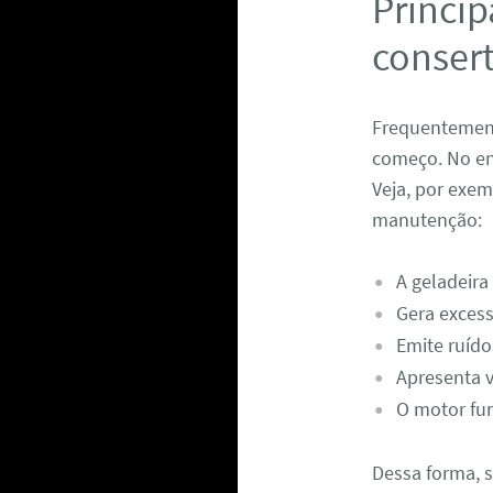
Princip
conser
Frequentemente
começo. No en
Veja, por exe
manutenção:
A geladeira
Gera excess
Emite ruído
Apresenta 
O motor fun
Dessa forma, 