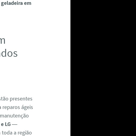
 geladeira em
em
ados
tão presentes
a reparos ágeis
 manutenção
 e LG
—
m toda a região