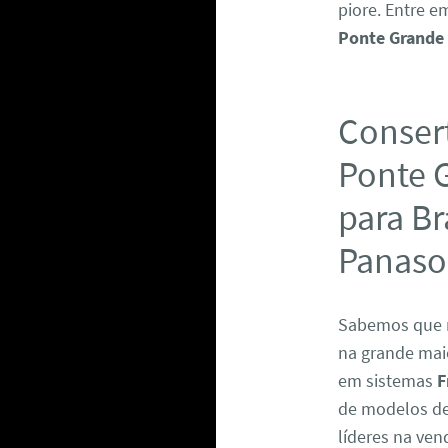
piore. Entre 
Ponte Grande
Consert
Ponte G
para Br
Panaso
Sabemos que 
na grande maio
em sistemas
F
de modelos de 
líderes na ven