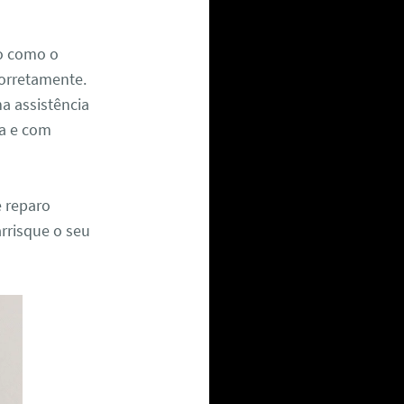
xo como o
corretamente.
a assistência
ra e com
e reparo
arrisque o seu