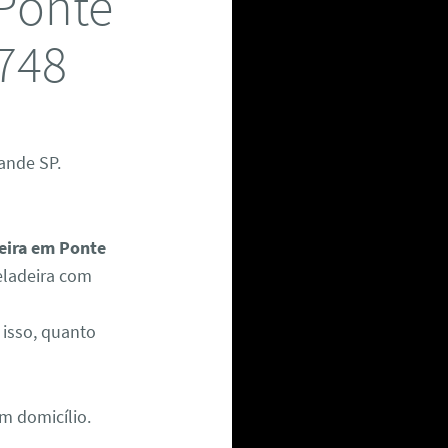
 Ponte
6748
ande SP.
eira em Ponte
geladeira com
isso, quanto
m domicílio.