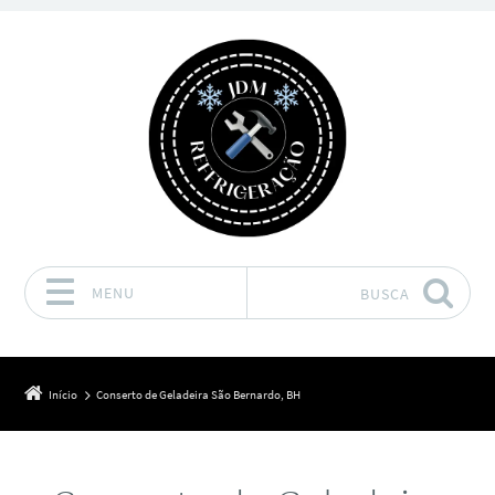
MENU
BUSCA
Pular para o conteúdo
Início
Conserto de Geladeira São Bernardo, BH