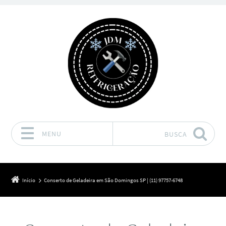
MENU
BUSCA
Pular para o conteúdo
Início
Conserto de Geladeira em São Domingos SP | (11) 97757-6748