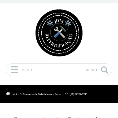
MENU
BUSCA
Pular para o conteúdo
Início
Conserto de Geladeira em Socorro SP | (11) 97757-6748