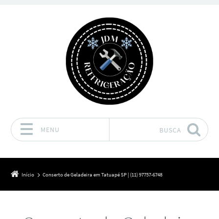
MENU
BUSCA
Pular para o conteúdo
Início
Conserto de Geladeira em Tatuapé SP | (11) 97757-6748