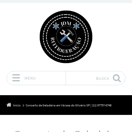
MENU
BUSCA
Pular para o conteúdo
Início
Conserto de Geladeira em Várzea do Glicério SP | (11) 97757-6748