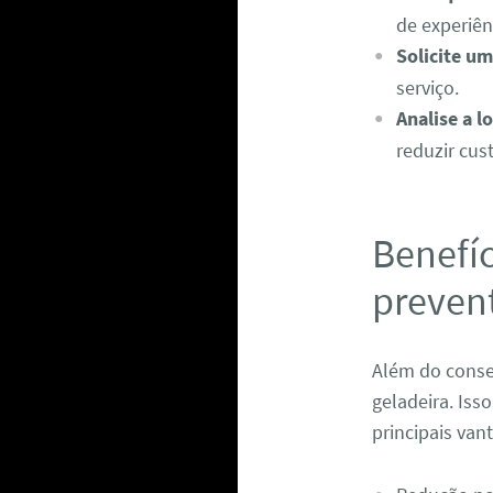
de experiên
Solicite u
serviço.
Analise a l
reduzir cus
Benefí
preven
Além do conse
geladeira. Iss
principais va