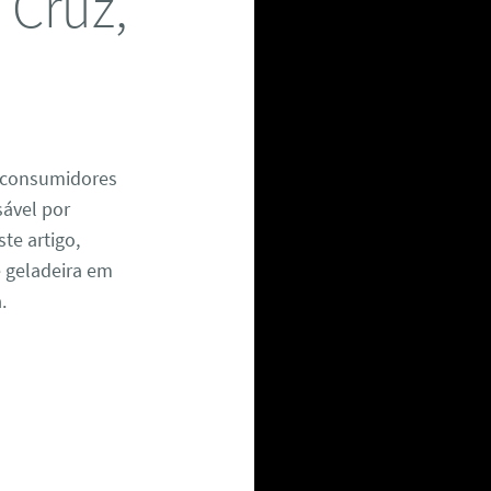
 Cruz,
s consumidores
ável por
te artigo,
 geladeira em
.