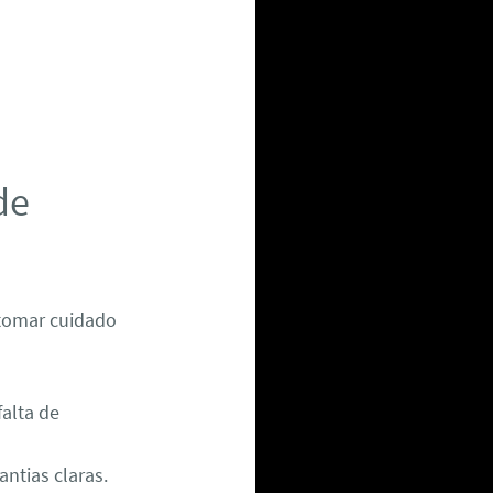
de
 tomar cuidado
alta de
ntias claras.