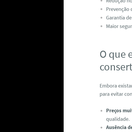
Redução no 
Prevenção 
Garantia d
Maior segur
O que e
consert
Embora exista
para evitar co
Preços mui
qualidade.
Ausência de