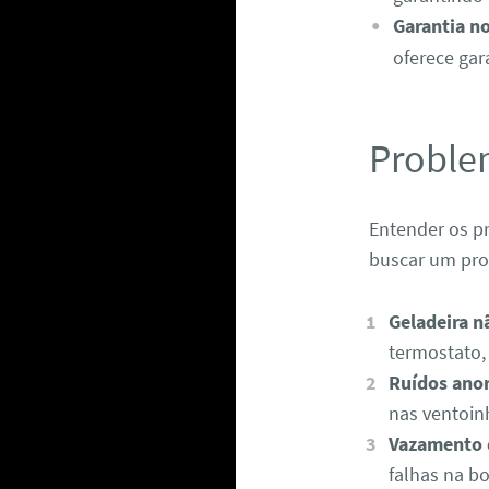
Garantia no
oferece gara
Proble
Entender os p
buscar um prof
Geladeira n
termostato,
Ruídos ano
nas ventoin
Vazamento 
falhas na b