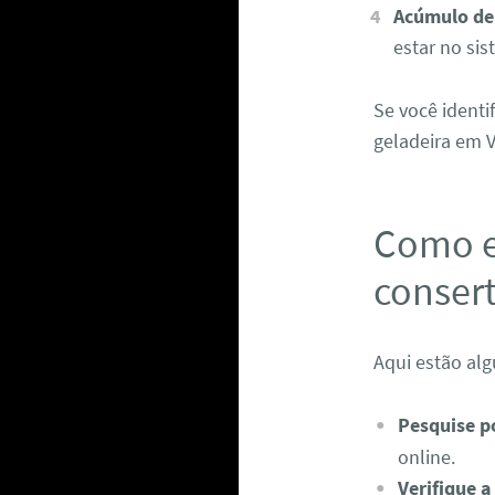
Acúmulo de 
estar no si
Se você identi
geladeira em V
Como e
consert
Aqui estão alg
Pesquise p
online.
Verifique a