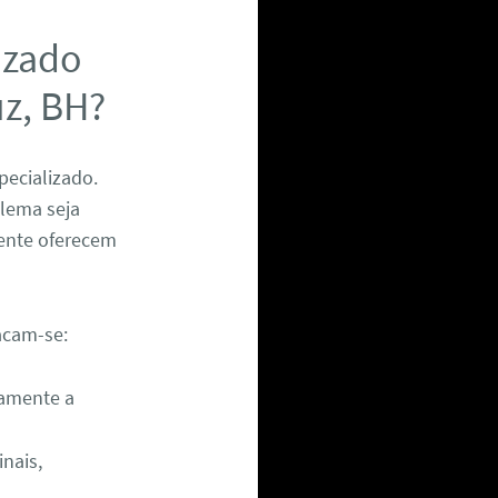
izado
uz, BH?
pecializado.
blema seja
mente oferecem
tacam-se:
damente a
nais,