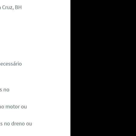
 Cruz, BH
necessário
s no
no motor ou
s no dreno ou