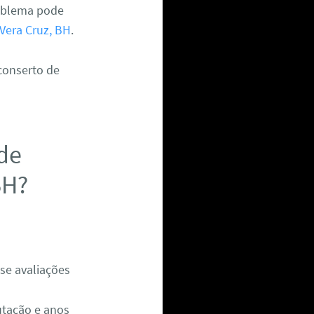
oblema pode
era Cruz, BH
.
 conserto de
de
BH?
se avaliações
utação e anos