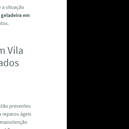
 a situação
 geladeira em
tos.
m Vila
zados
tão presentes
a reparos ágeis
 manutenção