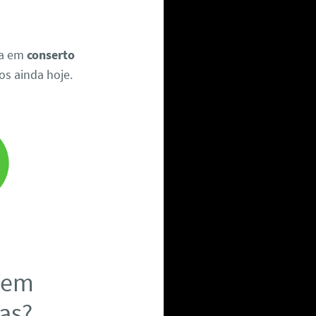
ia em
conserto
s ainda hoje.
a em
as?