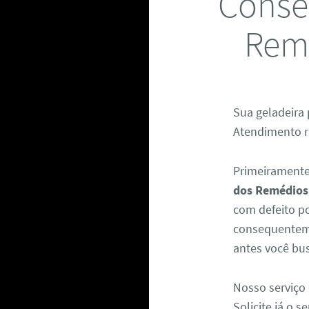
Conser
Remé
Sua geladeira 
Atendimento rá
Primeiramente
dos Remédios
com defeito po
consequenteme
antes você bus
Nosso serviço 
Solicite já o 