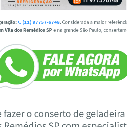
geração:
(11) 97757-6748
. Considerada a maior referênc
em Vila dos Remédios SP
e na grande São Paulo, consertamo
 fazer o conserto de geladeir
s Remédios SP com especialist