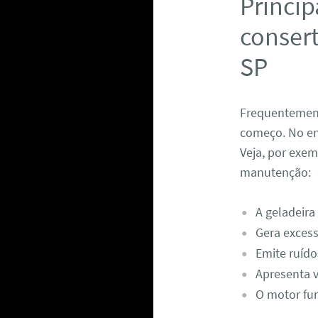
Princip
consert
SP
Frequentemente
começo. No en
Veja, por exe
manutenção:
A geladeira
Gera excess
Emite ruído
Apresenta 
O motor fun