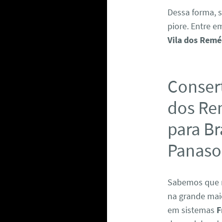
Dessa forma, 
piore. Entre 
Vila dos Remé
Consert
dos Rem
para Br
Panaso
Sabemos que 
na grande maio
em sistemas
F