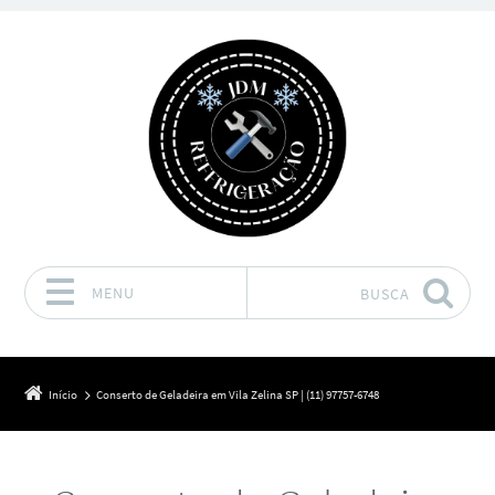
MENU
BUSCA
Pular para o conteúdo
Início
Conserto de Geladeira em Vila Zelina SP | (11) 97757-6748