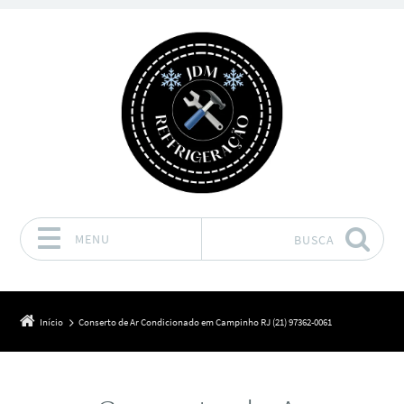
MENU
BUSCA
Pular para o conteúdo
Início
Conserto de Ar Condicionado em Campinho RJ (21) 97362-0061