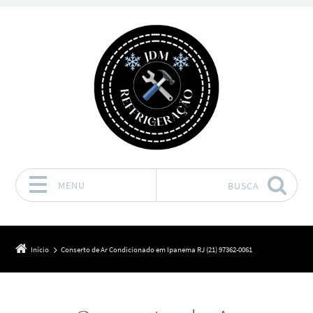
MENU
BUSCA
Pular para o conteúdo
Início
Conserto de Ar Condicionado em Ipanema RJ (21) 97362-0061