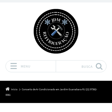
MENU
BUSCA
Pular para o conteúdo
Início
Conserto de Ar Condicionado em Jardim Guanabara RJ (21) 97362-
0061