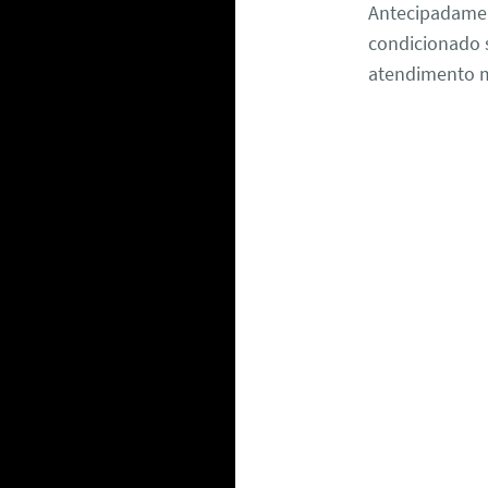
Antecipadame
condicionado s
atendimento m