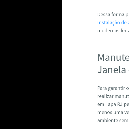
Dessa forma p
Instalação de 
modernas fer
Manute
Janela
Para garantir 
realizar manu
em Lapa RJ per
menos uma vez 
ambiente semp