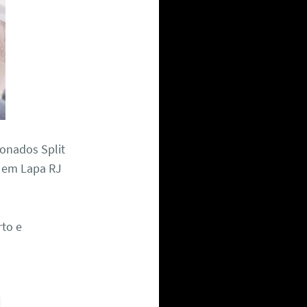
onados Split
im em Lapa RJ
to e