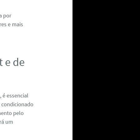
a por
res e mais
 e de
 é essencial
r condicionado
mento pelo
irá um