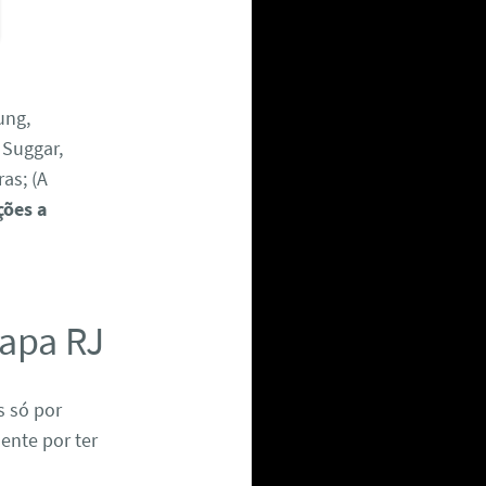
ung,
, Suggar,
as; (A
ções a
Lapa RJ
 só por
ente por ter