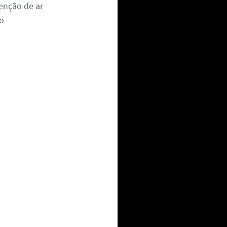
enção de ar
 o