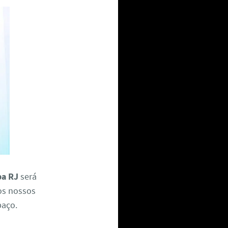
pa RJ
será
dos nossos
paço.