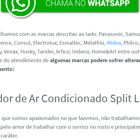
hamos com as marcas descritas ao lado: Panasonic, Sams
dence, Consul, Electrolux; Esmaltec, Metalfrio,
Midea
, Philco
y, Venax, Husky, Tander, Artico; Imbera, Home&Art entre outr
de do atendimento de
algumas marcas podem sofrer altera
mento
).
dor de Ar Condicionado Split 
a que somos apaixonados no que fazemos, não trabalhamos
 pelo amor de trabalhar com o sorriso no rosto e principalm
caráter.