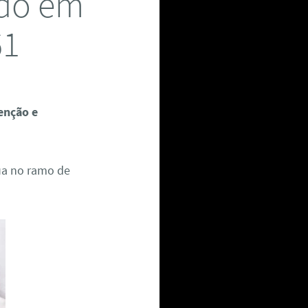
ado em
61
enção e
ua no ramo de