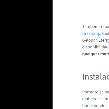
Também trabal
Brastemp
, Ca
Gelopar, Etern
disponibilida
qualquer mo
Instala
Portanto saib
dinheiro e sim
honestidade e 