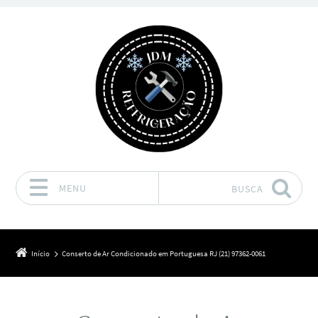
MENU
BUSCA
Pular para o conteúdo
Início
Conserto de Ar Condicionado em Portuguesa RJ (21) 97362-0061