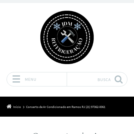
MENU
BUSCA
Pular para o conteúdo
Início
Conserto de Ar Condicionado em Ramos RJ (21) 97362-0061