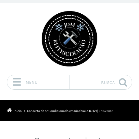
MENU
BUSCA
Pular para o conteúdo
Início
Conserto de Ar Condicionado em Riachuelo RJ (21) 97362-0061