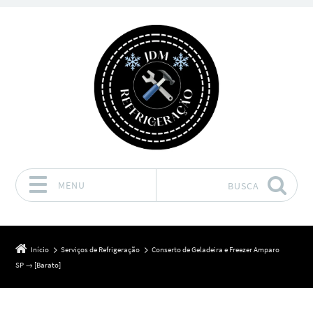
MENU
BUSCA
Pular para o conteúdo
Início
Serviços de Refrigeração
Conserto de Geladeira e Freezer Amparo
SP → [Barato]