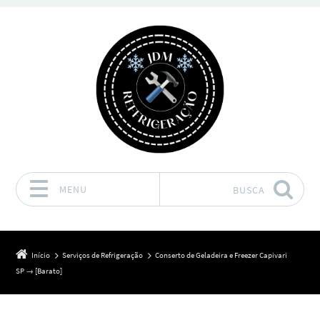
MENU
BUSCA
Pular para o conteúdo
Início
Serviços de Refrigeração
Conserto de Geladeira e Freezer Capivari
SP → [Barato]