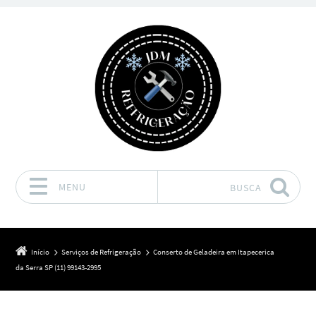
MENU
BUSCA
Pular para o conteúdo
Início
Serviços de Refrigeração
Conserto de Geladeira em Itapecerica
da Serra SP (11) 99143-2995