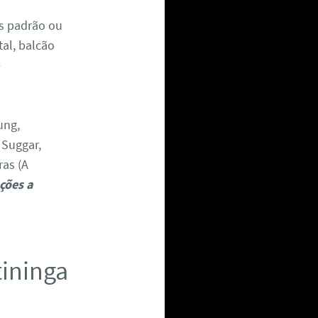
as padrão ou
tal, balcão
e
ung,
. Suggar,
ras (A
ções a
tininga