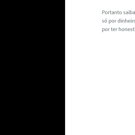
Portanto saib
só por dinheir
por ter honest