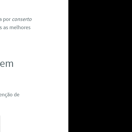
a por
conserto
os as melhores
r em
enção de