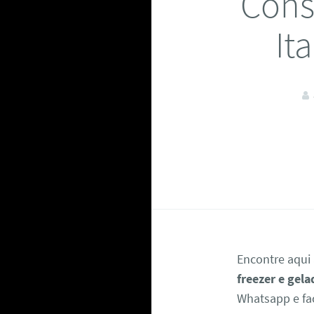
Cons
It
Encontre aqui
freezer e gela
Whatsapp e fa