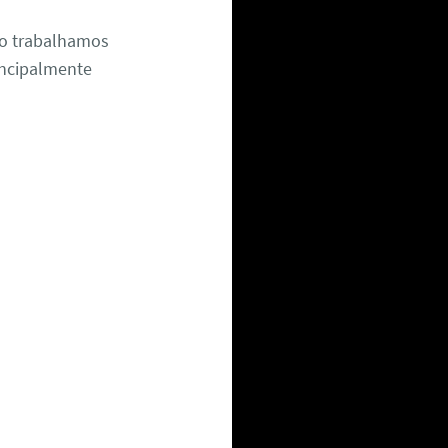
ão trabalhamos
rincipalmente