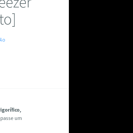
eezer
to]
ÇÃO
igorífico,
u passe um