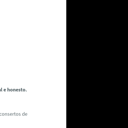
al e honesto.
consertos de