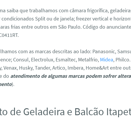
a saiba que trabalhamos com câmara frigorífica, geladeir
r condicionados Split ou de janela; freezer vertical e horizon
âmaras frias entre outros em São Paulo. Código do anunciant
0411RT.
hamos com as marcas descritas ao lado: Panasonic, Sams
dence; Consul, Electrolux, Esmaltec, Metalfrio,
Midea
, Philco
y, Venax, Husky, Tander, Artico, Imbera, Home&Art entre out
de do
atendimento de algumas marcas podem sofrer altera
mento
).
o de Geladeira e Balcão Itape