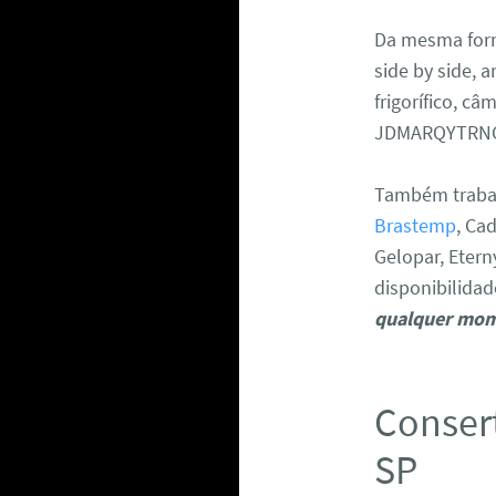
Da mesma form
side by side, a
frigorífico, c
JDMARQYTRNC
Também trabal
Brastemp
, Ca
Gelopar, Etern
disponibilida
qualquer mo
Consert
SP