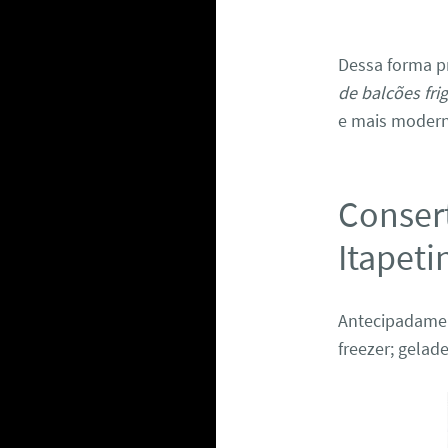
Dessa forma p
de balcões fri
e mais modern
Consert
Itapeti
Antecipadame
freezer; gelade