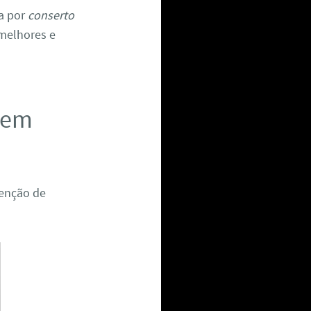
a por
conserto
 melhores e
r em
enção de