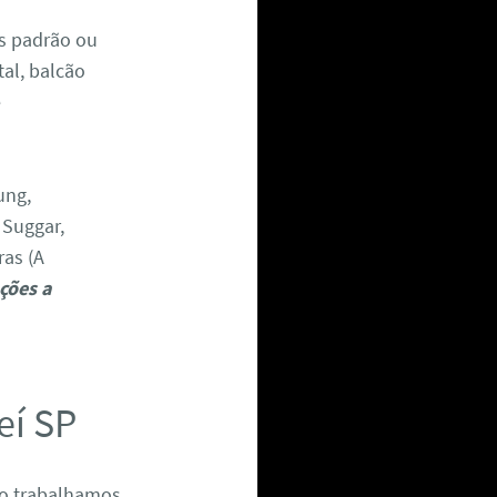
as padrão ou
tal, balcão
e
ung,
. Suggar,
ras (A
ções a
eí SP
ão trabalhamos