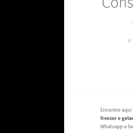
Cons
Encontre aqui
freezer e gela
Whatsapp e fa