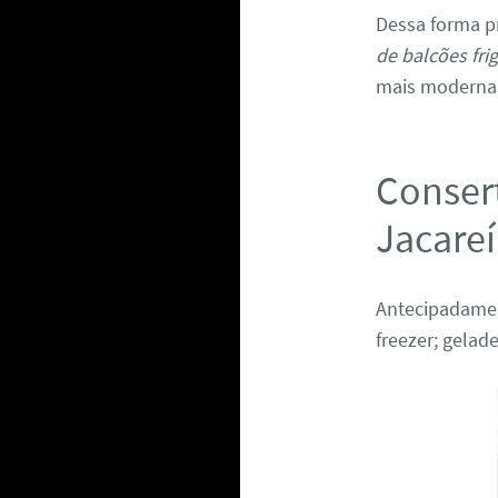
Dessa forma p
de balcões fri
mais moderna
Consert
Jacareí
Antecipadame
freezer; gelade