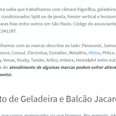
a saiba que trabalhamos com câmara frigorífica, geladeir
r condicionados Split ou de janela; freezer vertical e horizon
âmaras frias entre outros em São Paulo. Código do anunciant
0411RT.
hamos com as marcas descritas ao lado: Panasonic, Sams
dence; Consul, Electrolux, Esmaltec, Metalfrio,
Midea
, Philco
y, Venax, Husky, Tander, Artico, Imbera, Home&Art entre out
de do
atendimento de algumas marcas podem sofrer altera
mento
).
o de Geladeira e Balcão Jacar
a que somos apaixonados no que fazemos. Por exemplo, n