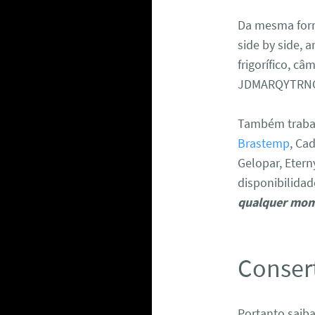
Da mesma form
side by side, a
frigorífico, c
JDMARQYTRNC
Também trabal
Brastemp
, Ca
Gelopar, Etern
disponibilida
qualquer mo
Consert
Portanto saib