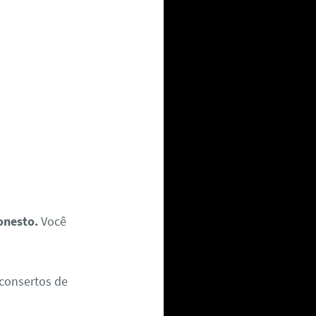
honesto.
Você
consertos de