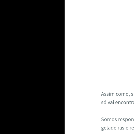
Assim como, s
só vai encontr
Somos respon
geladeiras e r