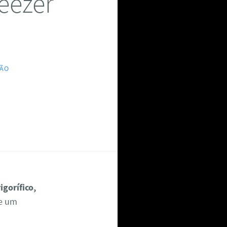
eezer
]
ÇÃO
igorífico,
se um