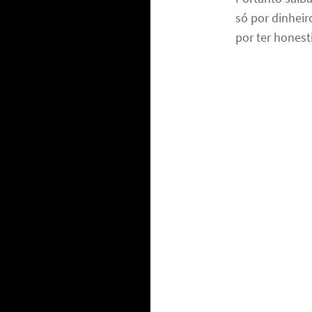
só por dinheir
por ter honest