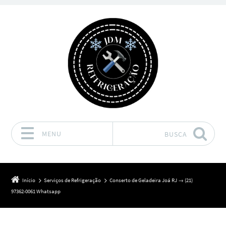
MENU
BUSCA
Pular para o conteúdo
Início
Serviços de Refrigeração
Conserto de Geladeira Joá RJ → (21)
97362-0061 Whatsapp