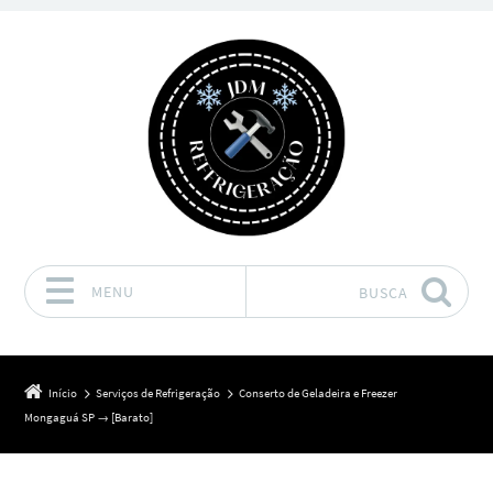
MENU
BUSCA
Pular para o conteúdo
Início
Serviços de Refrigeração
Conserto de Geladeira e Freezer
Mongaguá SP → [Barato]