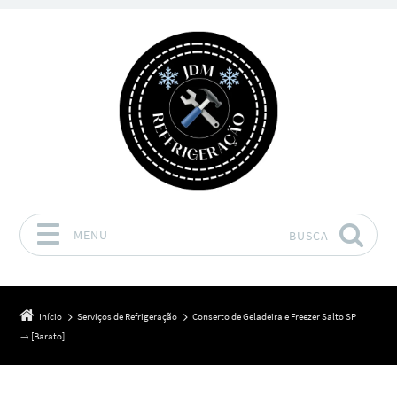
MENU
BUSCA
Pular para o conteúdo
Início
Serviços de Refrigeração
Conserto de Geladeira e Freezer Salto SP
→ [Barato]