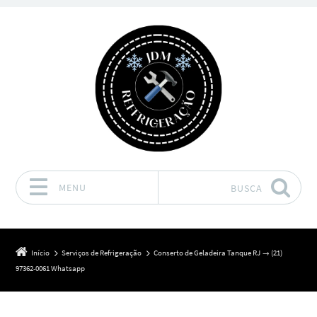
MENU
BUSCA
Pular para o conteúdo
Início
Serviços de Refrigeração
Conserto de Geladeira Tanque RJ → (21)
97362-0061 Whatsapp