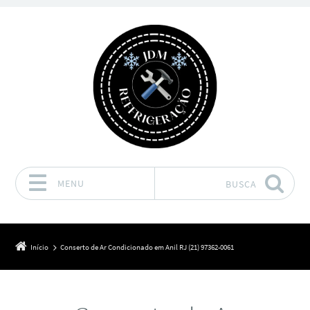
MENU
BUSCA
Pular para o conteúdo
Início
Conserto de Ar Condicionado em Anil RJ (21) 97362-0061