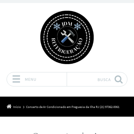
MENU
BUSCA
Pular para o conteúdo
Início
Conserto de Ar Condicionado em Freguesia da Ilha RJ (21) 97362-0061