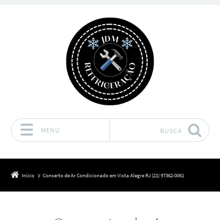
MENU
BUSCA
Pular para o conteúdo
Início
Conserto de Ar Condicionado em Vista Alegre RJ (21) 97362-0061